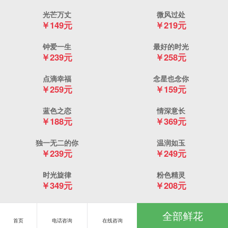
光芒万丈
微风过处
￥149元
￥219元
钟爱一生
最好的时光
￥239元
￥258元
点滴幸福
念星也念你
￥259元
￥159元
蓝色之恋
情深意长
￥188元
￥369元
独一无二的你
温润如玉
￥239元
￥249元
时光旋律
粉色精灵
￥349元
￥208元
思念如许
灿若星辰
全部鲜花
￥229元
￥258元
首页
电话咨询
在线咨询