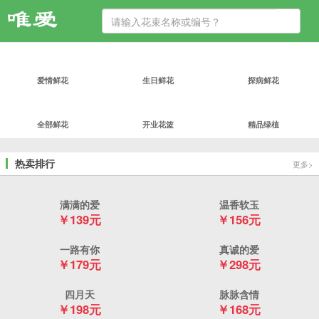
爱情鲜花
生日鲜花
探病鲜花
全部鲜花
开业花篮
精品绿植
热卖排行
更多>
满满的爱
温香软玉
￥139元
￥156元
一路有你
真诚的爱
￥179元
￥298元
四月天
脉脉含情
￥198元
￥168元