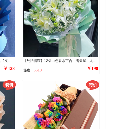
【蓝色港湾】1朵向日葵，4支香槟玫瑰，2支洋桔梗，4支橙色多头泡泡，搭配尤加利叶、小雏菊等装饰。
【纯洁情谊】12朵白色香水百合，满天星、尤加利叶点缀。
￥128
￥198
热度：
6613