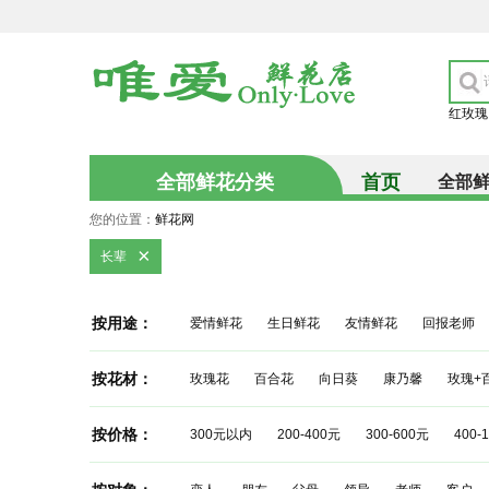
红玫瑰
全部鲜花分类
首页
全部
您的位置：
鲜花网
×
长辈
按用途：
爱情鲜花
生日鲜花
友情鲜花
回报老师
按花材：
玫瑰花
百合花
向日葵
康乃馨
玫瑰+
按价格：
300元以内
200-400元
300-600元
400-