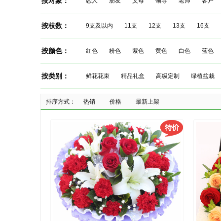
按对象：
恋人
朋友
父母
领导
老师
客户
按枝数：
9支及以内
11支
12支
13支
16支
按颜色：
红色
粉色
紫色
黄色
白色
蓝色
按类别：
鲜花花束
精品礼盒
高级定制
绿植盆栽
排序方式：
热销
价格
最新上架