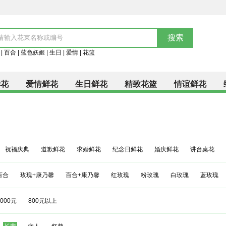
|
百合
|
蓝色妖姬
|
生日
|
爱情
|
花篮
鲜花
爱情鲜花
生日鲜花
精致花篮
情谊鲜花
祝福庆典
道歉鲜花
求婚鲜花
纪念日鲜花
婚庆鲜花
讲台桌花
百合
玫瑰+康乃馨
百合+康乃馨
红玫瑰
粉玫瑰
白玫瑰
蓝玫瑰
1000元
800元以上