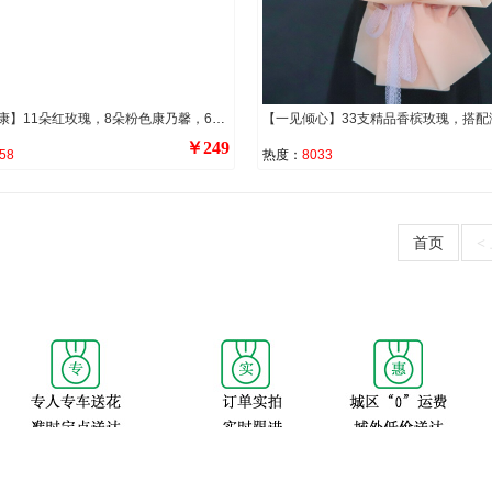
【岁岁安康】11朵红玫瑰，8朵粉色康乃馨，6朵红康乃馨，1条珠串，搭配九星叶或尤加利叶装饰。
￥249
58
热度：
8033
首页
<