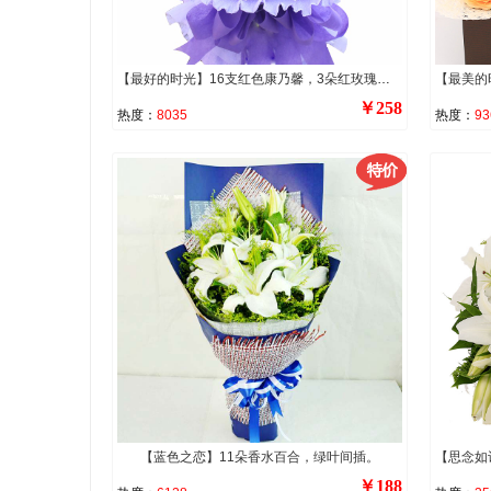
【最好的时光】16支红色康乃馨，3朵红玫瑰，2支白色多头百合，搭配适量满天星、绿叶。
￥258
热度：
8035
热度：
93
【蓝色之恋】11朵香水百合，绿叶间插。
￥188