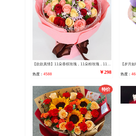
【款款真情】11朵香槟玫瑰，11朵粉玫瑰，11朵红玫瑰，共33朵，相思梅搭配。
￥298
热度：
4588
热度：
46