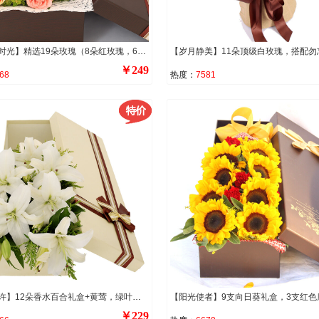
【最美的时光】精选19朵玫瑰（8朵红玫瑰，6朵香槟玫瑰，5朵粉玫瑰），叶上黄金点缀。
￥249
68
热度：
7581
【思念如许】12朵香水百合礼盒+黄莺，绿叶丰满点缀
￥229