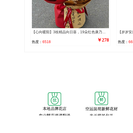
【心向暖阳】3枝精品向日葵，19朵红色康乃馨和香槟玫瑰混搭（红色康乃馨10枝，香槟玫瑰9枝），3枝多头橙色泡泡，搭配尤加利叶装饰。
￥278
热度：
6518
热度：
66