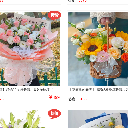
66
热度：
6679
【浓浓深情】精选11朵粉玫瑰、8支洋桔梗（断货则用8支白玫瑰代替），尤加利叶、洋甘菊装饰。
￥199
28
热度：
6138