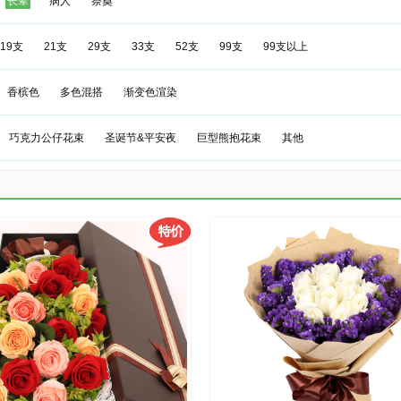
长辈
病人
祭奠
19支
21支
29支
33支
52支
99支
99支以上
香槟色
多色混搭
渐变色渲染
巧克力公仔花束
圣诞节&平安夜
巨型熊抱花束
其他