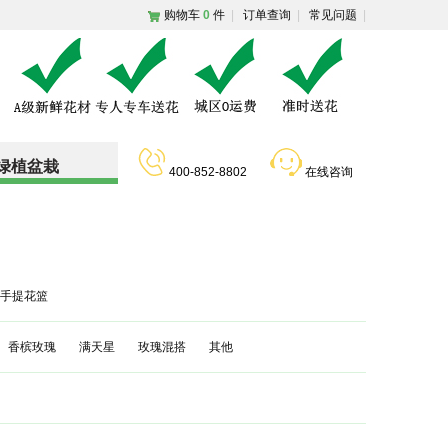
购物车
0
件
|
订单查询
|
常见问题
|
绿植盆栽
400-852-8802
在线咨询
手提花篮
香槟玫瑰
满天星
玫瑰混搭
其他