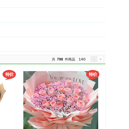
共
798
件商品 1/40
<
>