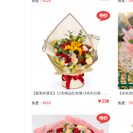
热度：
6128
热度：
35
【最美的遇见】11支精品红玫瑰+3支向日葵，搭配5支香槟色洋桔梗、红豆、尤加利、银叶菊
￥258
热度：
4916
热度：
70