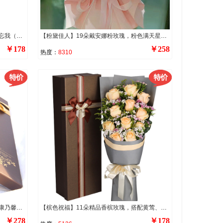
【岁月静美】11朵顶级白玫瑰，搭配勿忘我（或紫色满天星）外围环绕。
【粉黛佳人】19朵戴安娜粉玫瑰，粉色满天星间插丰满。
￥178
￥258
热度：
8310
【阳光使者】9支向日葵礼盒，3支红色康乃馨，黄莺、红豆点缀。
【槟色祝福】11朵精品香槟玫瑰，搭配黄莺、相思梅。
￥278
￥178