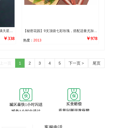
【一见倾心】33支精品香槟玫瑰，搭配满天星、尤加利叶、洋甘菊装饰。
【秘密花园】9支顶级七彩玫瑰，搭配适量尤加利叶、栀子叶。
￥338
￥978
热度：
2013
上一页
1
2
3
4
5
下一页
尾页
>
客服电话