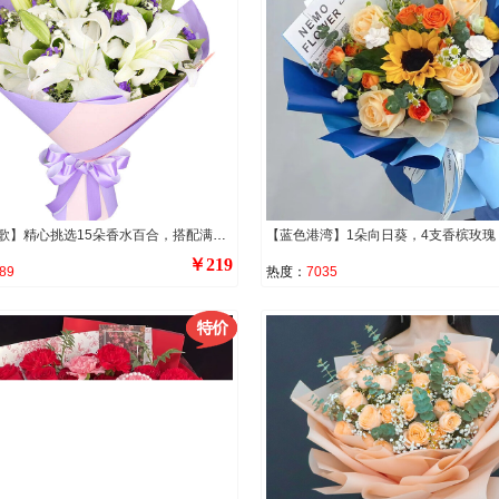
【岁月如歌】精心挑选15朵香水百合，搭配满天星，黄莺，勿忘我。
￥219
89
热度：
7035