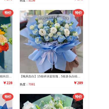
热度：
5136
【花篮里的春天】 精选8枝香槟玫瑰，2枝向日葵，1朵粉色康乃馨，3支多头橙色泡泡，4支浅色多头洋桔梗，搭配洋甘菊、喷泉草、尤加利叶装饰。
【晚风告白】15枝碎冰蓝玫瑰，5枝多头白桔梗，尤加利叶间插点缀。
￥228
￥289
热度：
7081