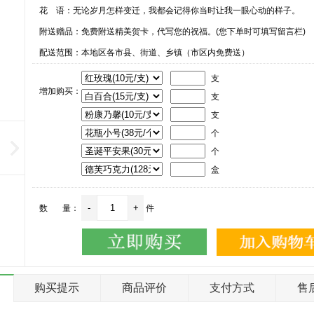
花 语：
无论岁月怎样变迁，我都会记得你当时让我一眼心动的样子。
附送赠品：免费附送精美贺卡，代写您的祝福。(您下单时可填写留言栏)
配送范围：本地区各市县、街道、乡镇（市区内免费送）
支
增加购买：
支
支
个
个
盒
数 量：
件
购买提示
商品评价
支付方式
售