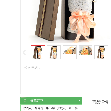
分享到：
鲜花订花
商品详情
玫瑰花
百合花
康乃馨
弗朗花
向日葵