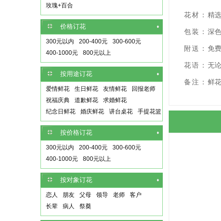
玫瑰+百合
花材：
精选
价格订花
包装：
深
300元以内
200-400元
300-600元
附送：
免费
400-1000元
800元以上
花语：
无
按用途订花
备注：
鲜
爱情鲜花
生日鲜花
友情鲜花
回报老师
祝福庆典
道歉鲜花
求婚鲜花
纪念日鲜花
婚庆鲜花
讲台桌花
手提花篮
按价格订花
300元以内
200-400元
300-600元
400-1000元
800元以上
按对象订花
恋人
朋友
父母
领导
老师
客户
长辈
病人
祭奠