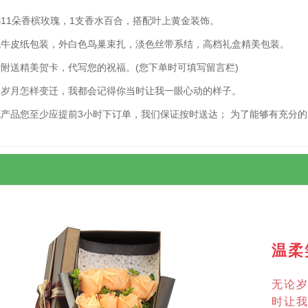
11朵香槟玫瑰，1支香水百合，搭配叶上黄金装饰。
色牛皮纸包装，外白色鸟巢束扎，淡色丝带系结，高档礼盒精美包装。
附送精美贺卡，代写您的祝福。(您下单时可填写留言栏)
论岁月怎样变迁，我都会记得你当时让我一眼心动的样子。
花产品您至少应提前3小时下订单，我们保证按时送达； 为了能够有充分
温柔
无论
时让