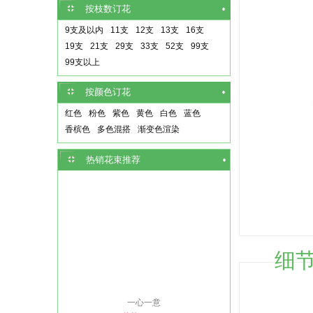
按枝数订花
9支及以内
11支
12支
13支
16支
19支
21支
29支
33支
52支
99支
99支以上
按颜色订花
红色
粉色
紫色
黄色
白色
蓝色
香槟色
多色混搭
渐变色渲染
热销花束推荐
细
一心一意