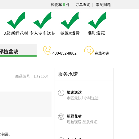
购物车
0
件
|
订单查询
|
常见问题
|
绿植盆栽
400-852-8802
在线咨询
服务承诺
商品编号：HJY1504
极速送达
市区最快1小时送达
新鲜花材
现包现送 品质保证
美包装。