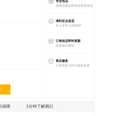
专业包花
高级花插花师亲自插花包花
准时定点送花
专人专车 全程呵护
订单状态即时更新
送花短信通知
售后服务
订单实拍 100%退款承诺
后保障
1分钟了解我们