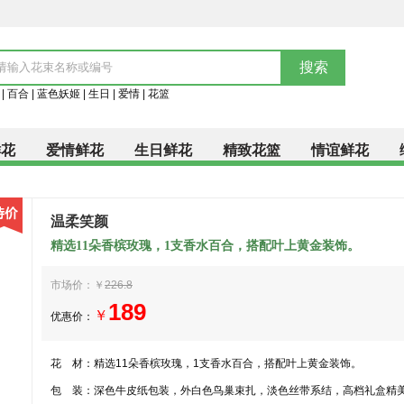
|
百合
|
蓝色妖姬
|
生日
|
爱情
|
花篮
鲜花
爱情鲜花
生日鲜花
精致花篮
情谊鲜花
温柔笑颜
精选11朵香槟玫瑰，1支香水百合，搭配叶上黄金装饰。
市场价：￥
226.8
189
￥
优惠价：
花 材：
精选11朵香槟玫瑰，1支香水百合，搭配叶上黄金装饰。
包 装：
深色牛皮纸包装，外白色鸟巢束扎，淡色丝带系结，高档礼盒精