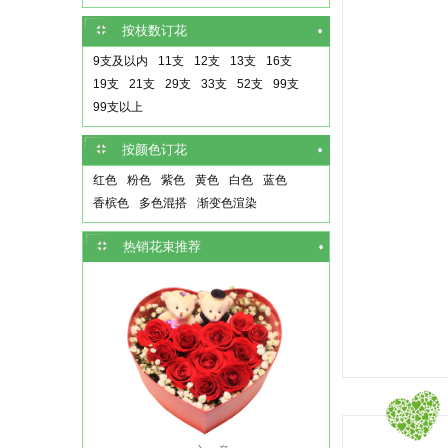
按枝数订花
9支及以内
11支
12支
13支
16支
19支
21支
29支
33支
52支
99支
99支以上
按颜色订花
红色
粉色
紫色
黄色
白色
蓝色
香槟色
多色混搭
渐变色渲染
热销花束推荐