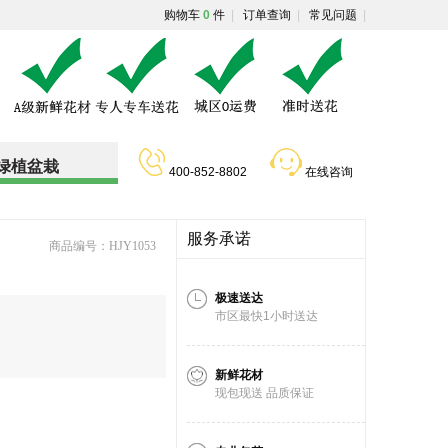
购物车
0
件
|
订单查询
|
常见问题
|
绿植盆栽
400-852-8802
在线咨询
服务承诺
商品编号：HJY1053
极速送达
市区最快1小时送达
新鲜花材
现包现送 品质保证