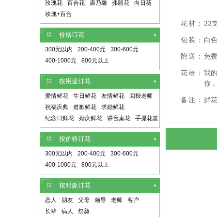
玫瑰花
百合花
康乃馨
弗朗花
向日葵
玫瑰+百合
花材：
33
价格订花
包装：
白
300元以内
200-400元
300-600元
附送：
免费
400-1000元
800元以上
花语：
我
按用途订花
你
爱情鲜花
生日鲜花
友情鲜花
回报老师
备注：
鲜
祝福庆典
道歉鲜花
求婚鲜花
纪念日鲜花
婚庆鲜花
讲台桌花
手提花篮
按价格订花
300元以内
200-400元
300-600元
400-1000元
800元以上
按对象订花
恋人
朋友
父母
领导
老师
客户
长辈
病人
祭奠