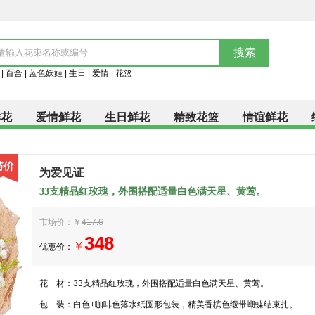
|
百合
|
蓝色妖姬
|
生日
|
爱情
|
花篮
鲜花
爱情鲜花
生日鲜花
精致花篮
情谊鲜花
为爱见证
33支精品红玫瑰，外围搭配适量白色满天星、黄莺。
市场价：￥
417.6
348
￥
优惠价：
花 材：
33支精品红玫瑰，外围搭配适量白色满天星、黄莺。
包 装：
白色+咖啡色落水纸圆形包装，精美香槟色缎带蝴蝶结束扎。