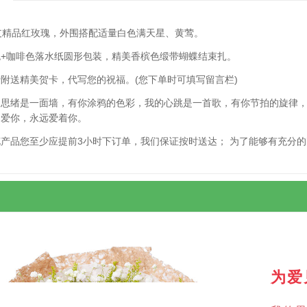
支精品红玫瑰，外围搭配适量白色满天星、黄莺。
色+咖啡色落水纸圆形包装，精美香槟色缎带蝴蝶结束扎。
附送精美贺卡，代写您的祝福。(您下单时可填写留言栏)
的思绪是一面墙，有你涂鸦的色彩，我的心跳是一首歌，有你节拍的旋律
，爱你，永远爱着你。
花产品您至少应提前3小时下订单，我们保证按时送达； 为了能够有充分
为爱