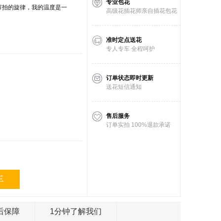
专业包花
节拍的旋律，我的温度是一
高级花插花师亲自插花包花
准时定点送花
专人专车 全程呵护
订单状态即时更新
送花短信通知
售后服务
订单实拍 100%退款承诺
后保障
1分钟了解我们