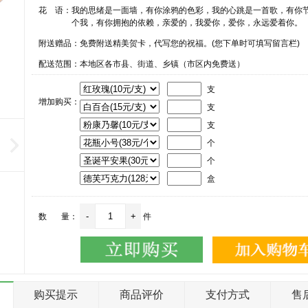
花 语：
我的思绪是一面墙，有你涂鸦的色彩，我的心跳是一首歌，有你
个我，有你拥抱的依赖，亲爱的，我爱你，爱你，永远爱着你。
附送赠品：免费附送精美贺卡，代写您的祝福。(您下单时可填写留言栏)
配送范围：本地区各市县、街道、乡镇（市区内免费送）
支
增加购买：
支
支
个
个
盒
数 量：
件
购买提示
商品评价
支付方式
售