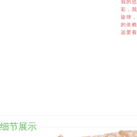
我的
彩，
旋律
的依
远爱
细节展示