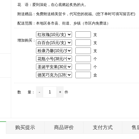
花 语：
爱到深处，在心底燃起炙热的火。
附送赠品：免费附送精美贺卡，代写您的祝福。(您下单时可填写留言栏)
配送范围：本地区各市县、街道、乡镇（市区内免费送）
支
增加购买：
支
支
个
个
盒
数 量：
件
购买提示
商品评价
支付方式
售