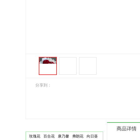
分享到：
鲜花订花
商品详情
玫瑰花
百合花
康乃馨
弗朗花
向日葵