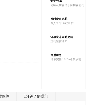
专业包花
高级花插花师亲自插花包花
准时定点送花
专人专车 全程呵护
订单状态即时更新
送花短信通知
售后服务
订单实拍 100%退款承诺
后保障
1分钟了解我们