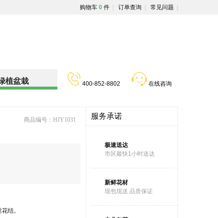
购物车
0
件
|
订单查询
|
常见问题
|
绿植盆栽
400-852-8802
在线咨询
服务承诺
商品编号：HJY1031
极速送达
市区最快1小时送达
新鲜花材
现包现送 品质保证
丝花结。